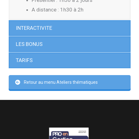
Présentiel : 1h30 à 2 jours
A distance : 1h30 à 2h
INTERACTIVITE
LES BONUS
TARIFS
Retour au menu Ateliers thématiques