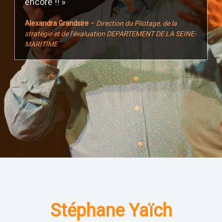
encore !! »
Alexandra Grandsire
–
Direction du Pilotage, de la
stratégie et de l’évaluation DEPARTEMENT DE LA SEINE-
MARITIME
Stéphane Yaïch