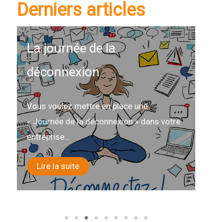
Derniers articles
La journée de la
D
déconnexion
é
s
Vous voulez mettre en place une
« Journée de la déconnexion » dans votre
D
entreprise…
R
l
Lire la suite