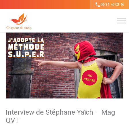
Aller
06 31 76 02 46
au
contenu
Interview de Stéphane Yaïch – Mag
QVT