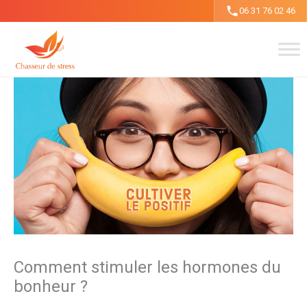
Aller
06 31 76 02 46
au
contenu
Comment stimuler les hormones du
bonheur ?