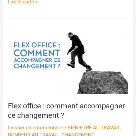
De
Lire la suite »
l’intelligence
émotionnelle
à
l’intelligence
spirituelle
en
entreprise
Flex office : comment accompagner
ce changement ?
Laisser un commentaire
/
BIEN-ETRE AU TRAVAIL
,
BONHEUR AU TRAVAIL
,
CHANGEMENT
,