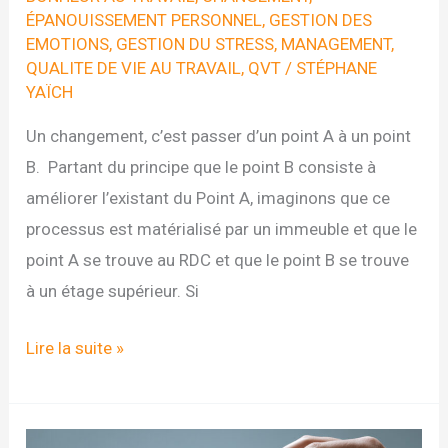
ÉPANOUISSEMENT PERSONNEL
,
GESTION DES
EMOTIONS
,
GESTION DU STRESS
,
MANAGEMENT
,
QUALITE DE VIE AU TRAVAIL
,
QVT
/
STÉPHANE
YAÏCH
Un changement, c’est passer d’un point A à un point
B. Partant du principe que le point B consiste à
améliorer l’existant du Point A, imaginons que ce
processus est matérialisé par un immeuble et que le
point A se trouve au RDC et que le point B se trouve
à un étage supérieur. Si
Flex
Lire la suite »
office
:
comment