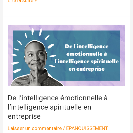
Comment
Lire la suite »
stimuler
les
hormones
du
bonheur ?
De l’intelligence émotionnelle à
l’intelligence spirituelle en
entreprise
Laisser un commentaire
/
ÉPANOUISSEMENT