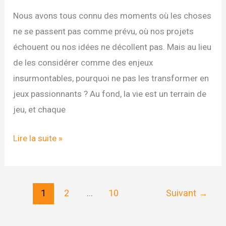
Nous avons tous connu des moments où les choses
ne se passent pas comme prévu, où nos projets
échouent ou nos idées ne décollent pas. Mais au lieu
de les considérer comme des enjeux
insurmontables, pourquoi ne pas les transformer en
jeux passionnants ? Au fond, la vie est un terrain de
jeu, et chaque
Faites
Lire la suite »
de
vos
échec
1
2
…
10
Suivant
→
un
jeu