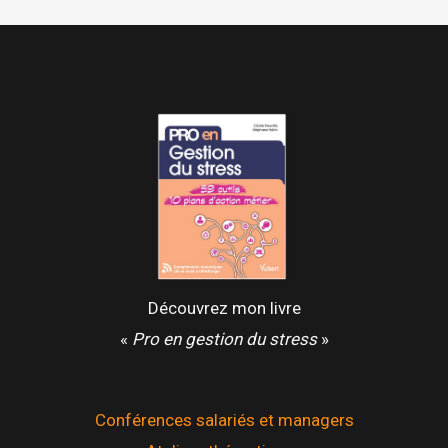
et
non
un
enjeu
Découvrez mon livre
«
Pro en gestion du stress
»
Conférences salariés et managers