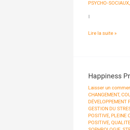
PSYCHO-SOCIAUX
I
Interview
Lire la suite »
Stress
et
changement
par
Happiness Pr
Unow
Laisser un commen
CHANGEMENT
,
COU
DÉVELOPPEMENT 
GESTION DU STRE
POSITIVE
,
PLEINE 
POSITIVE
,
QUALITE
SOPHROLOGIE
,
ST