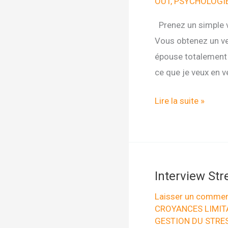
OUT
,
PSYCHOLOGIE
un
enjeu
Prenez un simple ve
Vous obtenez un ver
épouse totalement l
ce que je veux en v
ALLÉGEZ
Lire la suite »
VOS
PENSÉES
AVEC
LA
Interview St
MÉTAPHORE
DU
Laisser un commen
CROYANCES LIMIT
VERRE
GESTION DU STRE
D’EAU