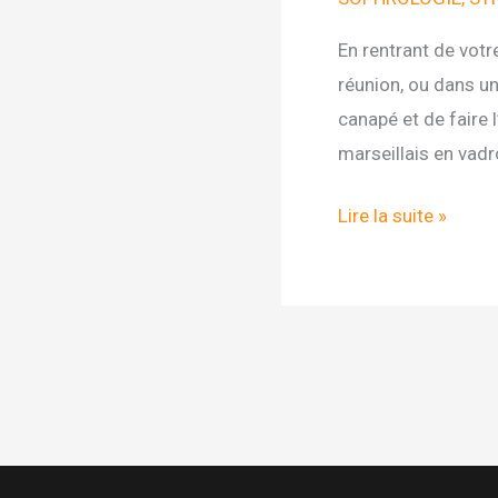
En rentrant de votr
réunion, ou dans un 
canapé et de faire
marseillais en vadr
Happiness
Lire la suite »
Project
#2
Déconnectez
!