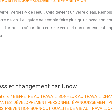
 POSITIVE
,
SOPHROLOGIE
/
STÉPHANE YAÏCH
rre. Versez-y de l’eau… Cela devient un verre d’eau. Remplis
re de vin. Le liquide ne semble faire plus qu’un avec son con
a forme. La séparation entre le verre et son contenu est imp
enir
ress et changement par Unow
taire
/
BIEN-ETRE AU TRAVAIL
,
BONHEUR AU TRAVAIL
,
CHA
ANTES
,
DÉVELOPPEMENT PERSONNEL
,
ÉPANOUISSEMENT P
SS
,
PREVENTION BURN-OUT
,
QUALITE DE VIE AU TRAVAIL
,
Q