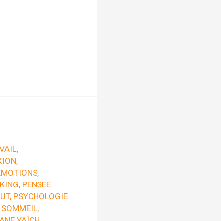
VAIL
,
XION
,
EMOTIONS
,
KING
,
PENSEE
OUT
,
PSYCHOLOGIE
,
SOMMEIL
,
ANE YAÏCH