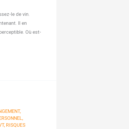
sez-le de vin.
tenant. Il en
erceptible. Où est-
NGEMENT
,
ERSONNEL
,
VT
,
RISQUES