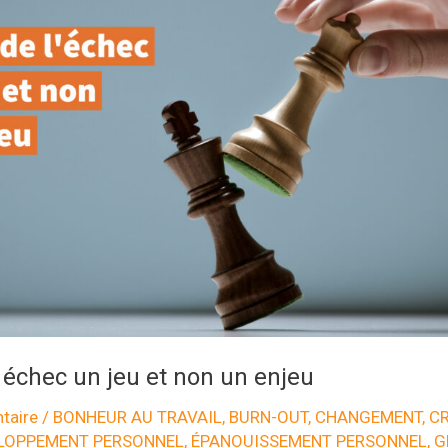
 échec un jeu et non un enjeu
taire
/
BONHEUR AU TRAVAIL
,
BURN-OUT
,
CHANGEMENT
,
C
LOPPEMENT PERSONNEL
,
ÉPANOUISSEMENT PERSONNEL
,
G