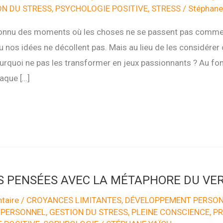
ON DU STRESS
,
PSYCHOLOGIE POSITIVE
,
STRESS
/
Stéphane
onnu des moments où les choses ne se passent pas comme 
u nos idées ne décollent pas. Mais au lieu de les considér
rquoi ne pas les transformer en jeux passionnants ? Au fond
haque […]
S PENSÉES AVEC LA MÉTAPHORE DU VER
taire
/
CROYANCES LIMITANTES
,
DÉVELOPPEMENT PERSO
 PERSONNEL
,
GESTION DU STRESS
,
PLEINE CONSCIENCE
,
PR