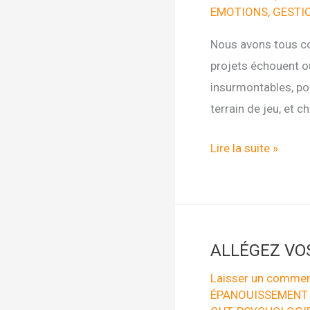
EMOTIONS
,
GESTI
Nous avons tous c
projets échouent o
insurmontables, pou
terrain de jeu, et c
Faites
Lire la suite »
de
vos
échec
un
ALLÉGEZ VO
jeu
et
Laisser un commen
ÉPANOUISSEMENT
non