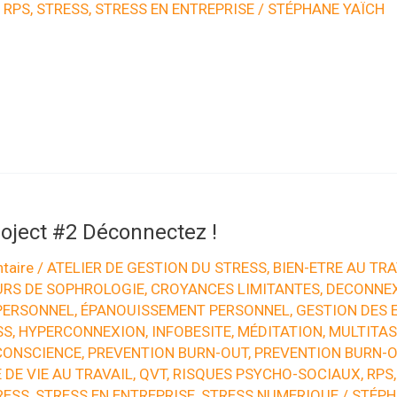
,
RPS
,
STRESS
,
STRESS EN ENTREPRISE
/
STÉPHANE YAÏCH
oject #2 Déconnectez !
taire
/
ATELIER DE GESTION DU STRESS
,
BIEN-ETRE AU TRA
RS DE SOPHROLOGIE
,
CROYANCES LIMITANTES
,
DECONNE
PERSONNEL
,
ÉPANOUISSEMENT PERSONNEL
,
GESTION DES 
SS
,
HYPERCONNEXION
,
INFOBESITE
,
MÉDITATION
,
MULTITAS
CONSCIENCE
,
PREVENTION BURN-OUT
,
PREVENTION BURN-
 DE VIE AU TRAVAIL
,
QVT
,
RISQUES PSYCHO-SOCIAUX
,
RPS
RESS
,
STRESS EN ENTREPRISE
,
STRESS NUMERIQUE
/
STÉPH