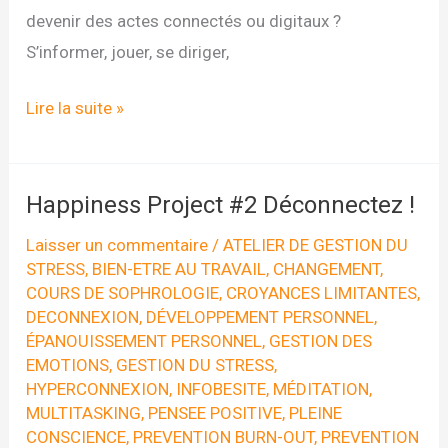
devenir des actes connectés ou digitaux ?
S’informer, jouer, se diriger,
Déconnecter
Lire la suite »
sans
tout
couper
Happiness Project #2 Déconnectez !
Laisser un commentaire
/
ATELIER DE GESTION DU
STRESS
,
BIEN-ETRE AU TRAVAIL
,
CHANGEMENT
,
COURS DE SOPHROLOGIE
,
CROYANCES LIMITANTES
,
DECONNEXION
,
DÉVELOPPEMENT PERSONNEL
,
ÉPANOUISSEMENT PERSONNEL
,
GESTION DES
EMOTIONS
,
GESTION DU STRESS
,
HYPERCONNEXION
,
INFOBESITE
,
MÉDITATION
,
MULTITASKING
,
PENSEE POSITIVE
,
PLEINE
CONSCIENCE
,
PREVENTION BURN-OUT
,
PREVENTION