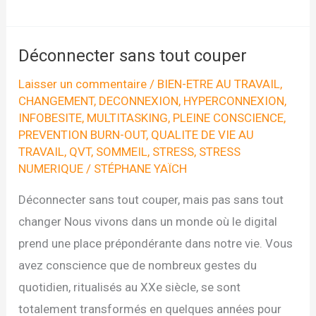
journée
de
la
Déconnecter sans tout couper
déconnexion
Laisser un commentaire
/
BIEN-ETRE AU TRAVAIL
,
CHANGEMENT
,
DECONNEXION
,
HYPERCONNEXION
,
INFOBESITE
,
MULTITASKING
,
PLEINE CONSCIENCE
,
PREVENTION BURN-OUT
,
QUALITE DE VIE AU
TRAVAIL
,
QVT
,
SOMMEIL
,
STRESS
,
STRESS
NUMERIQUE
/
STÉPHANE YAÏCH
Déconnecter sans tout couper, mais pas sans tout
changer Nous vivons dans un monde où le digital
prend une place prépondérante dans notre vie. Vous
avez conscience que de nombreux gestes du
quotidien, ritualisés au XXe siècle, se sont
totalement transformés en quelques années pour