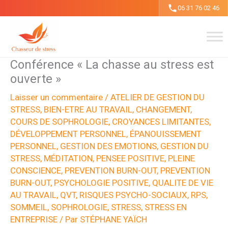
Aller
06 31 76 02 46
au
contenu
Conférence « La chasse au stress est
ouverte »
Laisser un commentaire
/
ATELIER DE GESTION DU
STRESS
,
BIEN-ETRE AU TRAVAIL
,
CHANGEMENT
,
COURS DE SOPHROLOGIE
,
CROYANCES LIMITANTES
,
DÉVELOPPEMENT PERSONNEL
,
ÉPANOUISSEMENT
PERSONNEL
,
GESTION DES EMOTIONS
,
GESTION DU
STRESS
,
MÉDITATION
,
PENSEE POSITIVE
,
PLEINE
CONSCIENCE
,
PREVENTION BURN-OUT
,
PREVENTION
BURN-OUT
,
PSYCHOLOGIE POSITIVE
,
QUALITE DE VIE
AU TRAVAIL
,
QVT
,
RISQUES PSYCHO-SOCIAUX
,
RPS
,
SOMMEIL
,
SOPHROLOGIE
,
STRESS
,
STRESS EN
ENTREPRISE
/ Par
STÉPHANE YAÏCH