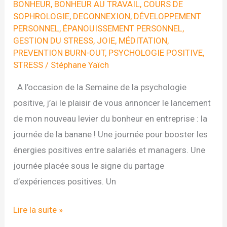
avec
BONHEUR
,
BONHEUR AU TRAVAIL
,
COURS DE
SOPHROLOGIE
,
DECONNEXION
,
DÉVELOPPEMENT
la
PERSONNEL
,
ÉPANOUISSEMENT PERSONNEL
,
sophrologie »
GESTION DU STRESS
,
JOIE
,
MÉDITATION
,
PREVENTION BURN-OUT
,
PSYCHOLOGIE POSITIVE
,
STRESS
/
Stéphane Yaïch
A l’occasion de la Semaine de la psychologie
positive, j’ai le plaisir de vous annoncer le lancement
de mon nouveau levier du bonheur en entreprise : la
journée de la banane ! Une journée pour booster les
énergies positives entre salariés et managers. Une
journée placée sous le signe du partage
d’expériences positives. Un
VIVE
Lire la suite »
LA