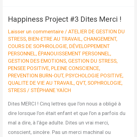
JOURNEE
DE
Happiness Project #3 Dites Merci !
LA
Laisser un commentaire
/
ATELIER DE GESTION DU
BANANE
STRESS
,
BIEN-ETRE AU TRAVAIL
,
CHANGEMENT
,
COURS DE SOPHROLOGIE
,
DÉVELOPPEMENT
!
PERSONNEL
,
ÉPANOUISSEMENT PERSONNEL
,
GESTION DES EMOTIONS
,
GESTION DU STRESS
,
PENSEE POSITIVE
,
PLEINE CONSCIENCE
,
PREVENTION BURN-OUT
,
PSYCHOLOGIE POSITIVE
,
QUALITE DE VIE AU TRAVAIL
,
QVT
,
SOPHROLOGIE
,
STRESS
/
STÉPHANE YAÏCH
Dites MERCI ! Cinq lettres que l’on nous a obligé à
dire lorsque l’on était enfant et que l’on a parfois du
mal a dire, à l’âge adulte. Dites un vrai merci,
conscient, sincère. Pas un merci machinal ou