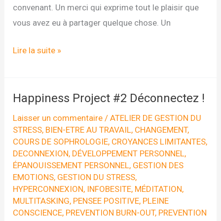
convenant. Un merci qui exprime tout le plaisir que
vous avez eu à partager quelque chose. Un
Happiness
Lire la suite »
Project
#3
Dites
Happiness Project #2 Déconnectez !
Merci
Laisser un commentaire
/
ATELIER DE GESTION DU
!
STRESS
,
BIEN-ETRE AU TRAVAIL
,
CHANGEMENT
,
COURS DE SOPHROLOGIE
,
CROYANCES LIMITANTES
,
DECONNEXION
,
DÉVELOPPEMENT PERSONNEL
,
ÉPANOUISSEMENT PERSONNEL
,
GESTION DES
EMOTIONS
,
GESTION DU STRESS
,
HYPERCONNEXION
,
INFOBESITE
,
MÉDITATION
,
MULTITASKING
,
PENSEE POSITIVE
,
PLEINE
CONSCIENCE
,
PREVENTION BURN-OUT
,
PREVENTION