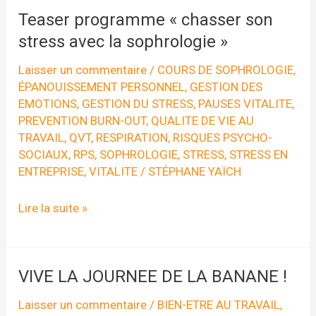
Teaser programme « chasser son
stress avec la sophrologie »
Laisser un commentaire
/
COURS DE SOPHROLOGIE
,
ÉPANOUISSEMENT PERSONNEL
,
GESTION DES
EMOTIONS
,
GESTION DU STRESS
,
PAUSES VITALITE
,
PREVENTION BURN-OUT
,
QUALITE DE VIE AU
TRAVAIL
,
QVT
,
RESPIRATION
,
RISQUES PSYCHO-
SOCIAUX
,
RPS
,
SOPHROLOGIE
,
STRESS
,
STRESS EN
ENTREPRISE
,
VITALITE
/
STÉPHANE YAÏCH
Teaser
Lire la suite »
programme
« chasser
son
VIVE LA JOURNEE DE LA BANANE !
stress
Laisser un commentaire
/
BIEN-ETRE AU TRAVAIL
,