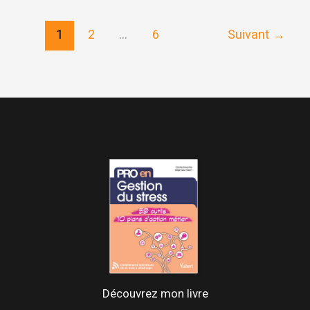
#2
Déconnectez
1
2
…
6
Suivant
→
!
Découvrez mon livre