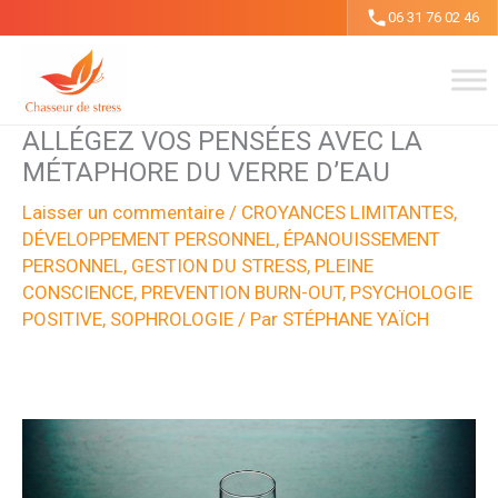
Aller
06 31 76 02 46
au
contenu
ALLÉGEZ VOS PENSÉES AVEC LA
MÉTAPHORE DU VERRE D’EAU
Laisser un commentaire
/
CROYANCES LIMITANTES
,
DÉVELOPPEMENT PERSONNEL
,
ÉPANOUISSEMENT
PERSONNEL
,
GESTION DU STRESS
,
PLEINE
CONSCIENCE
,
PREVENTION BURN-OUT
,
PSYCHOLOGIE
POSITIVE
,
SOPHROLOGIE
/ Par
STÉPHANE YAÏCH