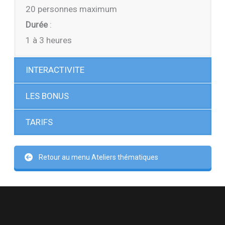
20 personnes maximum
Durée
:
1 à 3 heures
INTERACTIVITE
LES BONUS
TARIFS
Retour au menu Ateliers thématiques