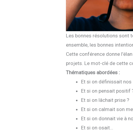
Les bonnes résolutions sont to
ensemble, les bonnes intention
Cette conférence donne l’élan 
projets. Le mot-clé de cette c
Thématiques abordées :
Et si on définissait nos
Et si on pensait positif 
Et si on lâchait prise ?
Et si on calmait son me
Et si on donnait vie à n
Et si on osait…