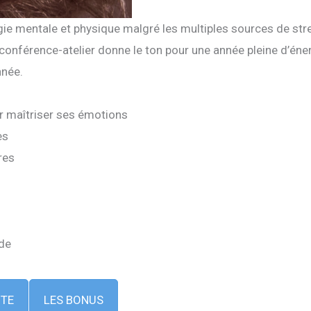
e mentale et physique malgré les multiples sources de str
onférence-atelier donne le ton pour une année pleine d’énerg
nnée.
r maîtriser ses émotions
es
res
ude
ITE
LES BONUS