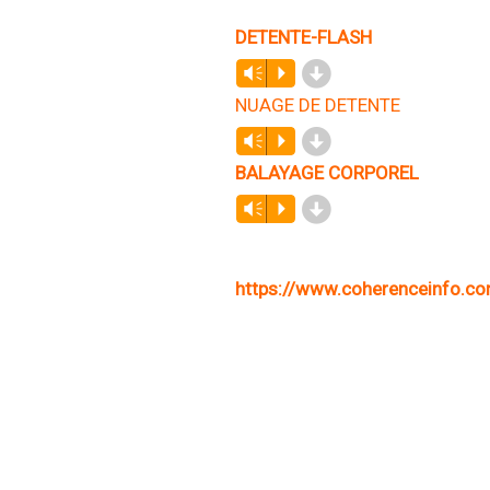
DETENTE-FLASH
d
Lecteur
Vm
P
audio
NUAGE DE DETENTE
d
Lecteur
Vm
P
audio
BALAYAGE CORPOREL
d
Lecteur
Vm
P
audio
https://www.coherenceinfo.co