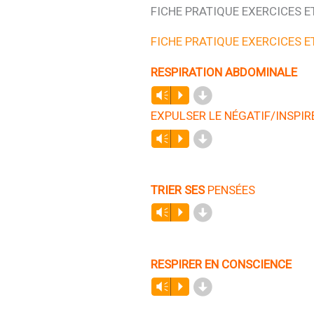
FICHE PRATIQUE EXERCICES E
FICHE PRATIQUE EXERCICES E
RESPIRATION ABDOMINALE
d
Lecteur
Vm
P
audio
EXPULSER LE NÉGATIF/INSPIRE
d
Lecteur
Vm
P
audio
TRIER SES
PENSÉES
d
Lecteur
Vm
P
audio
RESPIRER EN CONSCIENCE
d
Lecteur
Vm
P
audio