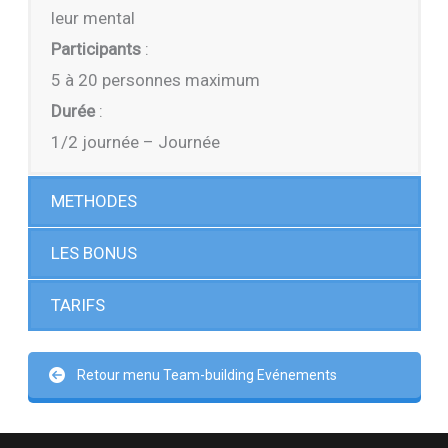
leur mental
Participants
:
5 à 20 personnes maximum
Durée
:
1/2 journée – Journée
METHODES
LES BONUS
TARIFS
Retour menu Team-building Evénements