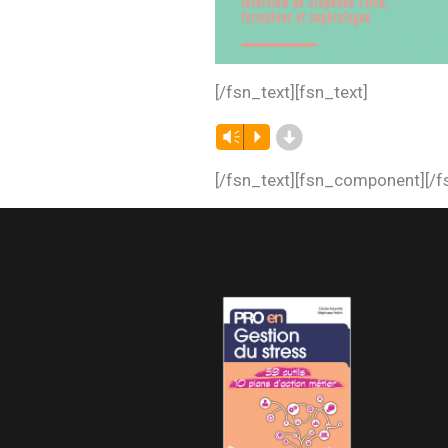
[/fsn_text][fsn_text]
d
Vm
P
[/fsn_text][fsn_component][/