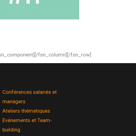
fsn_component][/fsn_column][/fsn_row]
Conférences salariés et
managers
Ateliers thématiques
Evénements et Team-
building