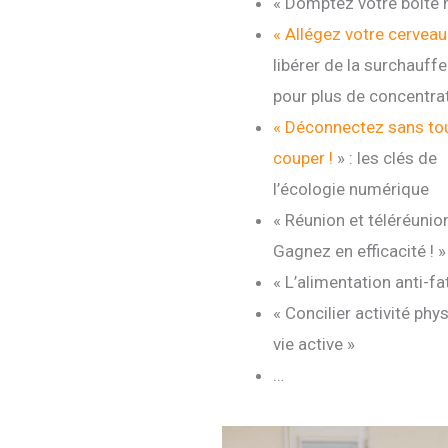
« Domptez votre boîte m
« Allégez votre cerveau
libérer de la surchauff
pour plus de concentra
« Déconnectez sans to
couper !
» : les clés de
l’écologie numérique
« Réunion et téléréuni
Gagnez en efficacité ! »
« L’alimentation anti-fa
« Concilier activité phy
vie active »
…