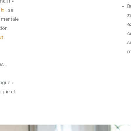
ail ! »
B
 !»
: se
z
e mentale
e
tion
c
ut
s
r
ons…
tigue »
sique et