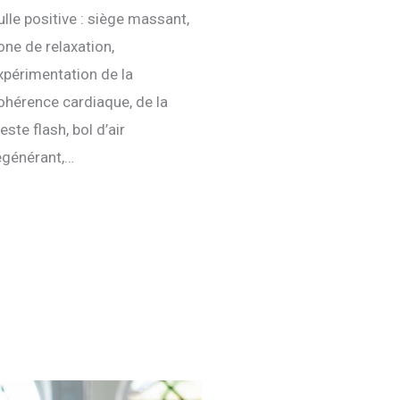
ulle positive : siège massant,
one de relaxation,
xpérimentation de la
ohérence cardiaque, de la
ieste flash, bol d’air
égénérant,…