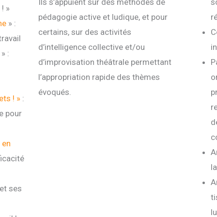
Ils s’appuient sur des méthodes de
s
! »
pédagogie active et ludique, et pour
r
ane
» :
certains, sur des activités
C
travail
d’intelligence collective et/ou
i
» :
d’improvisation théâtrale permettant
P
l’appropriation rapide des thèmes
o
évoqués.
p
ts ! »
:
r
e pour
d
c
 en
A
icacité
l
A
et ses
t
l