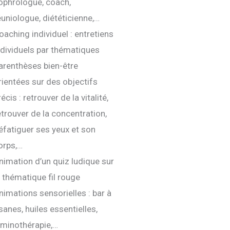
ophrologue, coach,
éuniologue, diététicienne,…
oaching individuel : entretiens
ndividuels par thématiques
arenthèses bien-être
rientées sur des objectifs
récis : retrouver de la vitalité,
etrouver de la concentration,
éfatiguer ses yeux et son
orps,…
nimation d’un quiz ludique sur
a thématique fil rouge
nimations sensorielles : bar à
isanes, huiles essentielles,
uminothérapie,…