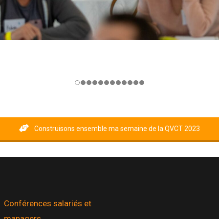
Construisons ensemble ma semaine de la QVCT 2023
Conférences salariés et
managers