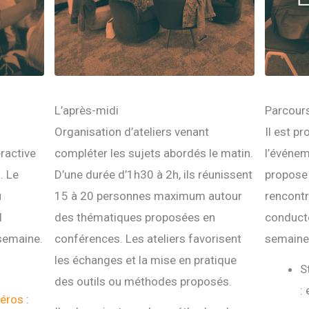
L’après-midi
Parcour
Organisation d’ateliers venant
Il est p
ractive
compléter les sujets abordés le matin.
l’événem
. Le
D’une durée d’1h30 à 2h, ils réunissent
propose 
u
15 à 20 personnes maximum autour
rencontre
l
des thématiques proposées en
conducte
semaine.
conférences. Les ateliers favorisent
semaine 
les échanges et la mise en pratique
S
des outils ou méthodes proposés.
:
héros
: