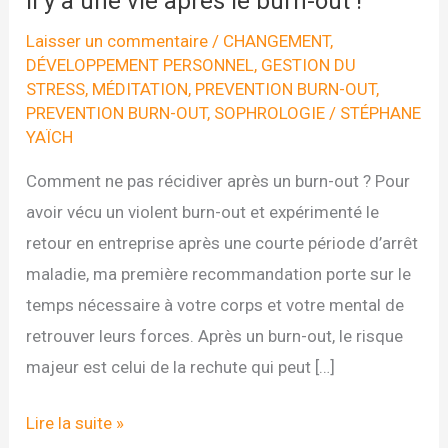
Il y a une vie après le burn-out !
Laisser un commentaire
/
CHANGEMENT
,
DÉVELOPPEMENT PERSONNEL
,
GESTION DU
STRESS
,
MÉDITATION
,
PREVENTION BURN-OUT
,
PREVENTION BURN-OUT
,
SOPHROLOGIE
/
STÉPHANE
YAÏCH
Comment ne pas récidiver après un burn-out ? Pour
avoir vécu un violent burn-out et expérimenté le
retour en entreprise après une courte période d’arrêt
maladie, ma première recommandation porte sur le
temps nécessaire à votre corps et votre mental de
retrouver leurs forces. Après un burn-out, le risque
majeur est celui de la rechute qui peut […]
Il
Lire la suite »