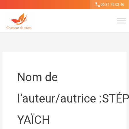
Aller
06 31 76 02 46
au
contenu
Nom de
l’auteur/autrice :ST
YAÏCH