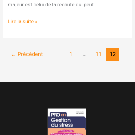
majeur est celui de la rechute qui peut
Il
Lire la suite »
y
a
une
←
Précédent
1
…
11
12
vie
après
le
burn-
out
!