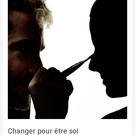
enseignée
à
un
jeune
moine
Changer pour être soi