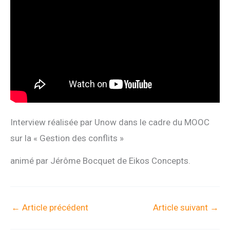
Interview réalisée par Unow dans le cadre du MOOC
sur la « Gestion des conflits »
animé par Jérôme Bocquet de Eikos Concepts.
←
Article précédent
Article suivant
→