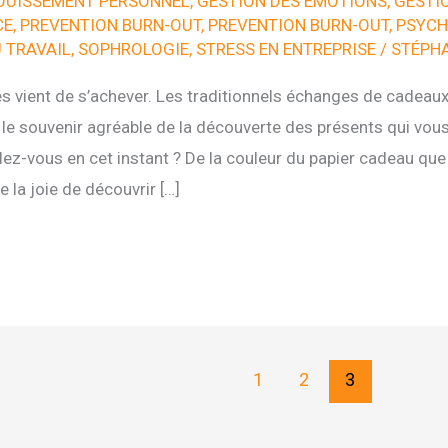
OUISSEMENT PERSONNEL
,
GESTION DES EMOTIONS
,
GESTI
CE
,
PREVENTION BURN-OUT
,
PREVENTION BURN-OUT
,
PSYCH
U TRAVAIL
,
SOPHROLOGIE
,
STRESS EN ENTREPRISE
/
STÉPHA
s vient de s’achever. Les traditionnels échanges de cadeaux
 le souvenir agréable de la découverte des présents qui vous
ez-vous en cet instant ? De la couleur du papier cadeau que
 la joie de découvrir […]
1
2
3