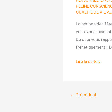
PERSONNEL
,
ÉPAN
PLEINE CONSCIEN
QUALITE DE VIE A
La période des fête
vous, vous laissant
De quoi vous rappel
frénétiquement ? De
Happiness
Lire la suite »
Project
#4
Offrez
un
←
Précédent
cadeau
!