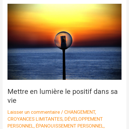
Mettre en lumière le positif dans sa
vie
Laisser un commentaire
/
CHANGEMENT
,
CROYANCES LIMITANTES
,
DÉVELOPPEMENT
PERSONNEL
,
ÉPANOUISSEMENT PERSONNEL
,