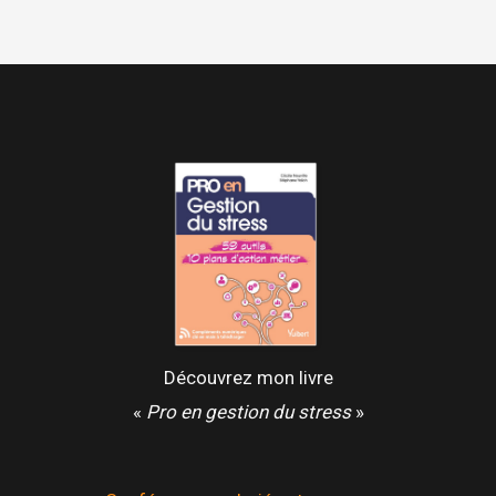
à
l’intelligence
spirituelle
en
entreprise
Découvrez mon livre
«
Pro en gestion du stress
»