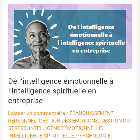
De l’intelligence émotionnelle à
l’intelligence spirituelle en
entreprise
Laisser un commentaire
/
ÉPANOUISSEMENT
PERSONNEL
,
GESTION DES EMOTIONS
,
GESTION DU
STRESS
,
INTELLIGENCE EMOTIONNELLE
,
INTELLIGENCE SPIRITUELLE
,
PSYCHOLOGIE