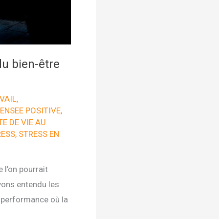
du bien-être
VAIL
,
ENSEE POSITIVE
,
E DE VIE AU
RESS
,
STRESS EN
 l’on pourrait
avons entendu les
e performance où la