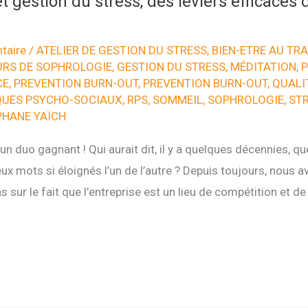
t gestion du stress, des leviers efficaces 
taire
/
ATELIER DE GESTION DU STRESS
,
BIEN-ETRE AU TRA
RS DE SOPHROLOGIE
,
GESTION DU STRESS
,
MÉDITATION
,
P
CE
,
PREVENTION BURN-OUT
,
PREVENTION BURN-OUT
,
QUALIT
QUES PSYCHO-SOCIAUX
,
RPS
,
SOMMEIL
,
SOPHROLOGIE
,
ST
PHANE YAÏCH
, un duo gagnant ! Qui aurait dit, il y a quelques décennies, que
eux mots si éloignés l’un de l’autre ? Depuis toujours, nous 
 sur le fait que l’entreprise est un lieu de compétition et d