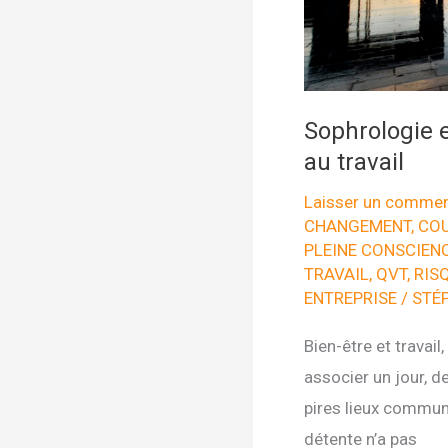
Sophrologie e
au travail
Laisser un commen
CHANGEMENT
,
COU
PLEINE CONSCIEN
TRAVAIL
,
QVT
,
RIS
ENTREPRISE
/
STÉ
Bien-être et travail
associer un jour, d
pires lieux communs
détente n’a pas