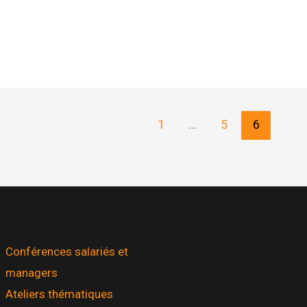
1
…
5
6
Conférences salariés et
managers
Ateliers thématiques