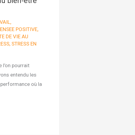
du bien-être
VAIL
,
ENSEE POSITIVE
,
E DE VIE AU
RESS
,
STRESS EN
 l’on pourrait
avons entendu les
e performance où la