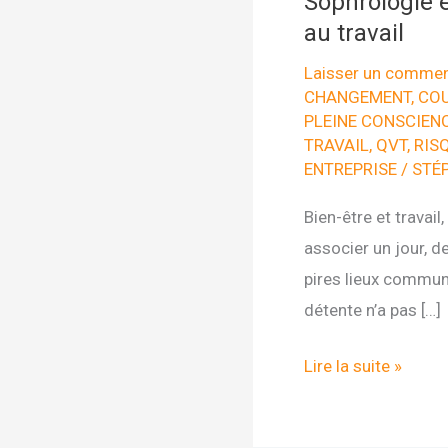
Sophrologie e
au travail
Laisser un commen
CHANGEMENT
,
COU
PLEINE CONSCIEN
TRAVAIL
,
QVT
,
RIS
ENTREPRISE
/
STÉ
Bien-être et travail
associer un jour, d
pires lieux communs
détente n’a pas […]
Sophrologie
Lire la suite »
et
gestion