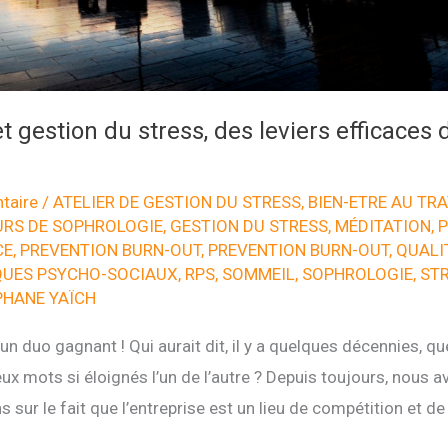
t gestion du stress, des leviers efficaces 
taire
/
ATELIER DE GESTION DU STRESS
,
BIEN-ETRE AU TRA
RS DE SOPHROLOGIE
,
GESTION DU STRESS
,
MÉDITATION
,
P
CE
,
PREVENTION BURN-OUT
,
PREVENTION BURN-OUT
,
QUALIT
QUES PSYCHO-SOCIAUX
,
RPS
,
SOMMEIL
,
SOPHROLOGIE
,
ST
PHANE YAÏCH
, un duo gagnant ! Qui aurait dit, il y a quelques décennies, que
eux mots si éloignés l’un de l’autre ? Depuis toujours, nous 
 sur le fait que l’entreprise est un lieu de compétition et d