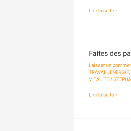
5
Lire la suite »
clés
pour
réduire
votre
Faites des pau
stress
au
Laisser un commen
TRAVAIL
,
ENERGIE
,
travail
VITALITE
/
STÉPHA
Faites
Lire la suite »
des
pauses
vitalité
!