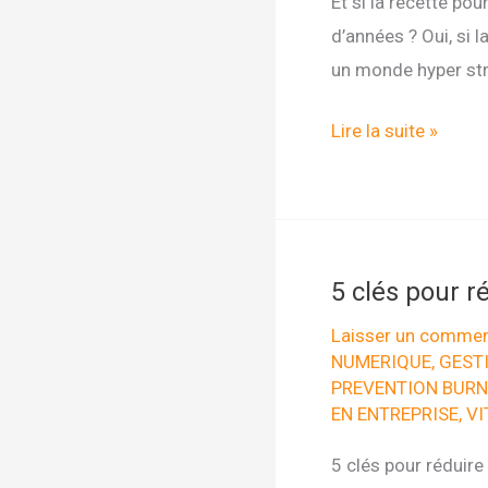
Et si la recette po
d’années ? Oui, si 
un monde hyper str
COLLABORER
Lire la suite »
SEREINEMENT
AVEC
LES
ACCORDS
5 clés pour ré
TOLTEQUES
Laisser un commen
NUMERIQUE
,
GEST
PREVENTION BURN
EN ENTREPRISE
,
VI
5 clés pour réduire 