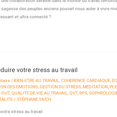
ur une collaboration sereine dans le monde du travail remontai
la sagesse des peuples anciens pouvait nous aider à vivre 
essant et ultra connecté ?
duire votre stress au travail
taire
/
BIEN-ETRE AU TRAVAIL
,
COHERENCE CARDIAQUE
,
EC
ION DES EMOTIONS
,
GESTION DU STRESS
,
MÉDITATION
,
PLE
-OUT
,
QUALITE DE VIE AU TRAVAIL
,
QVT
,
RPS
,
SOPHROLOGI
TALITE
/
STÉPHANE YAÏCH
votre stress au travail