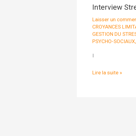
Interview St
Laisser un commen
CROYANCES LIMIT
GESTION DU STRE
PSYCHO-SOCIAUX
I
Interview
Lire la suite »
Stress
et
changement
par
Unow