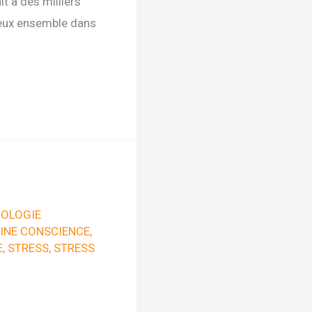
t à des milliers
mieux ensemble dans
OLOGIE
INE CONSCIENCE
,
E
,
STRESS
,
STRESS