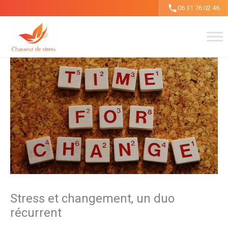
Aller
06 31 76 02 46
au
contenu
Stress et changement, un duo
récurrent