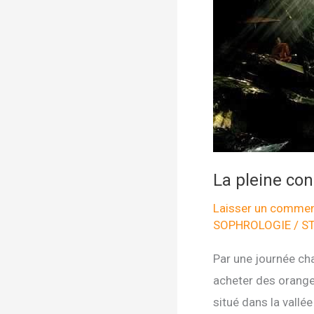
La pleine co
Laisser un commen
SOPHROLOGIE
/
S
Par une journée ch
acheter des oranges
situé dans la vallée