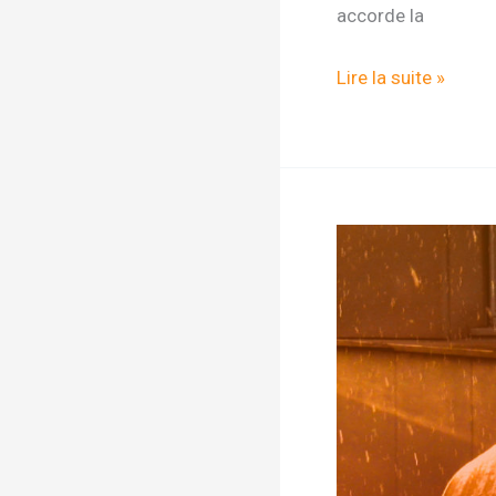
accorde la
La
Lire la suite »
pleine
conscience
enseignée
à
un
jeune
moine