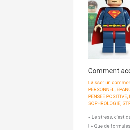
Comment acqu
Laisser un commen
PERSONNEL
,
ÉPAN
PENSEE POSITIVE
,
SOPHROLOGIE
,
ST
« Le stress, c’est d
! » Que de formule