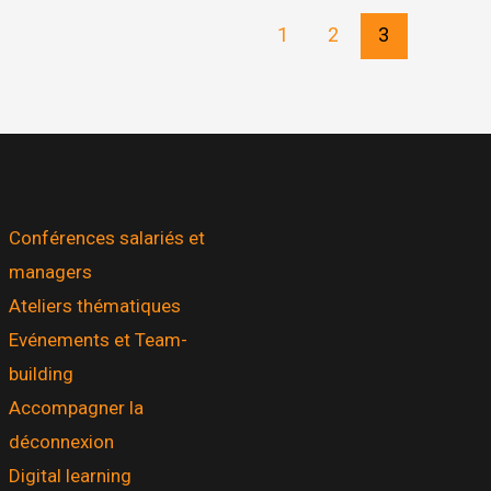
1
2
3
Conférences salariés et
managers
Ateliers thématiques
Evénements et Team-
building
Accompagner la
déconnexion
Digital learning