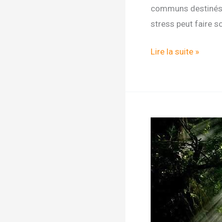
communs destinés à 
stress peut faire s
Comment
Lire la suite »
acquérir
des
super-
pouvoirs
pour
chasser
le
stress
?