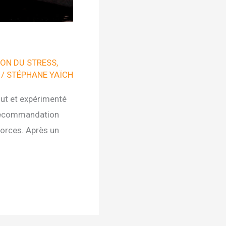
ON DU STRESS
,
/
STÉPHANE YAÏCH
out et expérimenté
e recommandation
forces. Après un