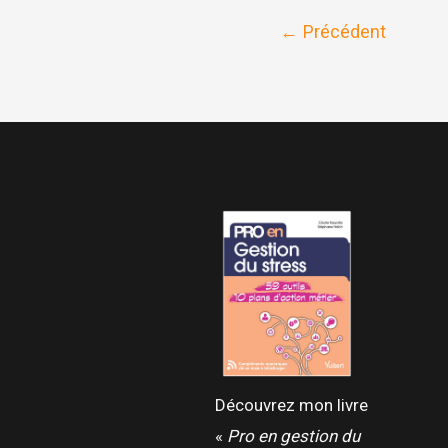
vie
←
Précédent
après
le
burn-
out
!
Découvrez mon livre
«
Pro en gestion du