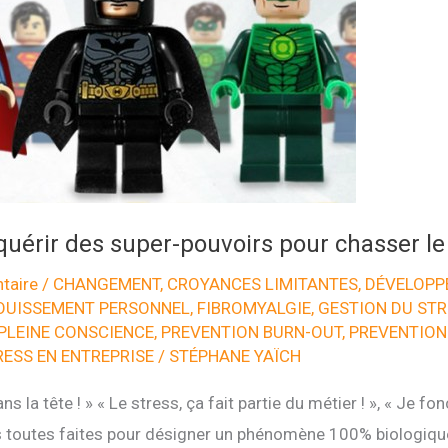
érir des super-pouvoirs pour chasser le 
taire
/
CHANGEMENT
,
CROYANCES LIMITANTES
,
DÉVELOPP
OUISSEMENT PERSONNEL
,
FIBROMYALGIE
,
GESTION DU STR
PLEINE CONSCIENCE
,
PREVENTION BURN-OUT
,
PREVENTION
RESS EN ENTREPRISE
/
STÉPHANE YAÏCH
ans la tête ! » « Le stress, ça fait partie du métier ! », « Je f
s toutes faites pour désigner un phénomène 100% biologique