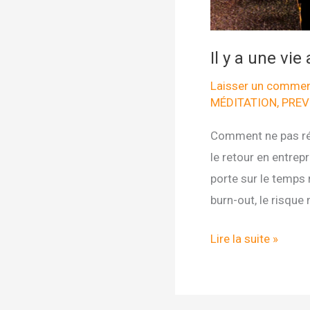
Il y a une vie
Laisser un commen
MÉDITATION
,
PREV
Comment ne pas réc
le retour en entre
porte sur le temps 
burn-out, le risque 
Il
Lire la suite »
y
a
une