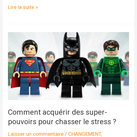
Sophrologie
Lire la suite »
et
gestion
du
stress,
des
leviers
efficaces
du
bien-
être
au
Comment acquérir des super-
travail
pouvoirs pour chasser le stress ?
Laisser un commentaire
/
CHANGEMENT
,