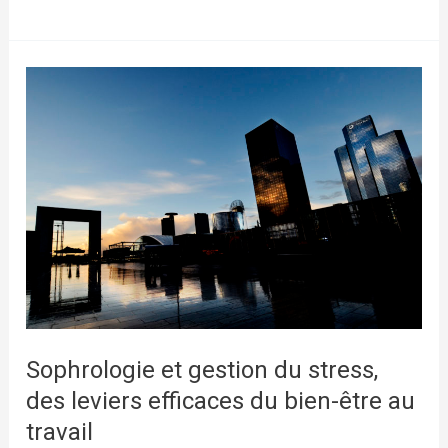
le
changement
avec
la
sophrologie
Sophrologie et gestion du stress,
des leviers efficaces du bien-être au
travail