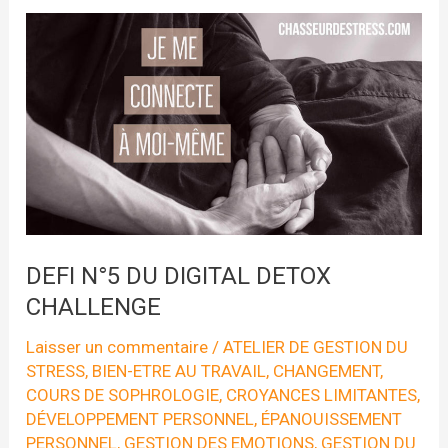
DEFI N°5 DU DIGITAL DETOX
CHALLENGE
Laisser un commentaire
/
ATELIER DE GESTION DU
STRESS
,
BIEN-ETRE AU TRAVAIL
,
CHANGEMENT
,
COURS DE SOPHROLOGIE
,
CROYANCES LIMITANTES
,
DÉVELOPPEMENT PERSONNEL
,
ÉPANOUISSEMENT
PERSONNEL
,
GESTION DES EMOTIONS
,
GESTION DU