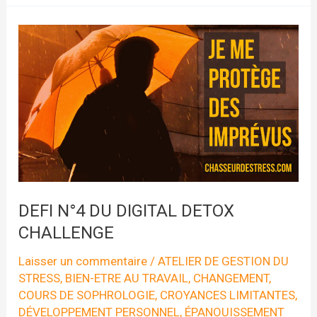
DU
DIGITAL
DETOX
CHALLENGE
DEFI N°4 DU DIGITAL DETOX
CHALLENGE
Laisser un commentaire
/
ATELIER DE GESTION DU
STRESS
,
BIEN-ETRE AU TRAVAIL
,
CHANGEMENT
,
COURS DE SOPHROLOGIE
,
CROYANCES LIMITANTES
,
DÉVELOPPEMENT PERSONNEL
,
ÉPANOUISSEMENT