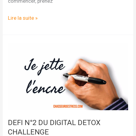
commencer, prenez
DEFI
Lire la suite »
N°3
DU
DIGITAL
DETOX
CHALLENGE
DEFI N°2 DU DIGITAL DETOX
CHALLENGE