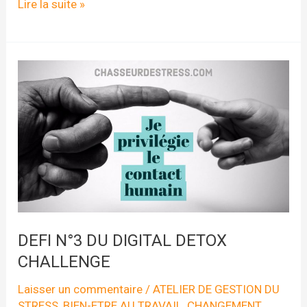
DEFI
Lire la suite »
N°4
DU
DIGITAL
DETOX
CHALLENGE
DEFI N°3 DU DIGITAL DETOX
CHALLENGE
Laisser un commentaire
/
ATELIER DE GESTION DU
STRESS
,
BIEN-ETRE AU TRAVAIL
,
CHANGEMENT
,