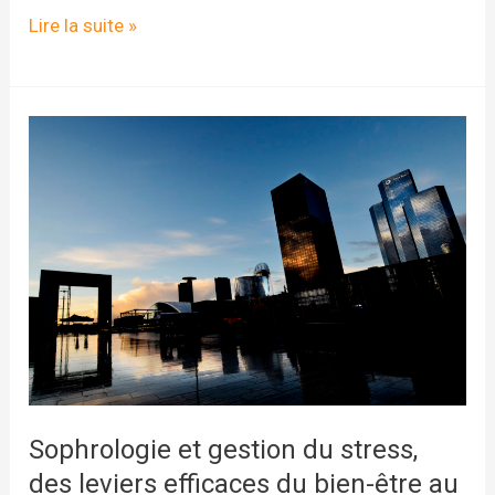
Accompagner
Lire la suite »
le
changement
avec
la
sophrologie
Sophrologie et gestion du stress,
des leviers efficaces du bien-être au