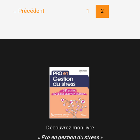
enseignée
←
Précédent
1
2
à
un
jeune
moine
Découvrez mon livre
«
Pro en gestion du stress
»