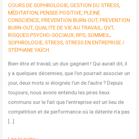
COURS DE SOPHROLOGIE
,
GESTION DU STRESS
,
MÉDITATION
,
PENSEE POSITIVE
,
PLEINE
CONSCIENCE
,
PREVENTION BURN-OUT
,
PREVENTION
BURN-OUT
,
QUALITE DE VIE AU TRAVAIL
,
QVT
,
RISQUES PSYCHO-SOCIAUX
,
RPS
,
SOMMEIL
,
SOPHROLOGIE
,
STRESS
,
STRESS EN ENTREPRISE
/
STÉPHANE YAÏCH
Bien-être et travail, un duo gagnant ! Qui aurait dit, il
y a quelques décennies, que l’on pourrait associer un
jour, deux mots si éloignés l’un de l’autre ? Depuis
toujours, nous avons entendu les pires lieux
communs sur le fait que l’entreprise est un lieu de
compétition et de performance où la détente n’a pas
[…]
Sophrologie
Lire la suite »