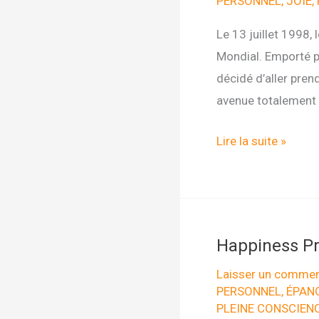
PERSONNEL
,
JOIE
,
Le 13 juillet 1998,
Mondial. Emporté pa
décidé d’aller pren
avenue totalement 
Réjouissez-
Lire la suite »
vous
!
Happiness Pr
Laisser un commen
PERSONNEL
,
ÉPAN
PLEINE CONSCIEN