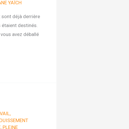
NE YAÏCH
 sont déjà derrière
 étaient destinés.
 vous avez déballé
VAIL
,
OUISSEMENT
E
,
PLEINE