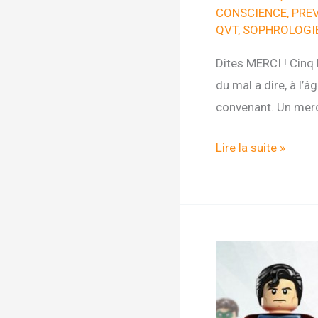
CONSCIENCE
,
PRE
QVT
,
SOPHROLOGI
Dites MERCI ! Cinq l
du mal a dire, à l’â
convenant. Un merci
Happiness
Lire la suite »
Project
#3
Dites
Merci
!