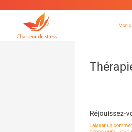
Aller
au
contenu
Mon p
Thérapi
Réjouissez-vo
Laisser un commen