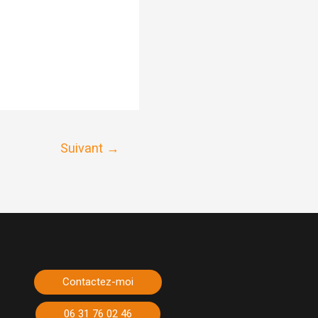
Suivant
→
Contactez-moi
06 31 76 02 46