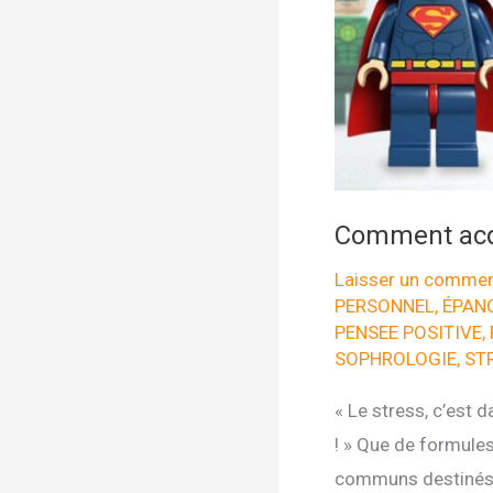
Comment acqu
Laisser un commen
PERSONNEL
,
ÉPAN
PENSEE POSITIVE
,
SOPHROLOGIE
,
ST
« Le stress, c’est d
! » Que de formule
communs destinés à 