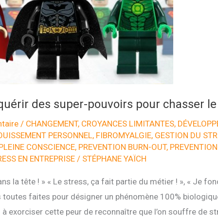
érir des super-pouvoirs pour chasser le 
taire
/
CHANGEMENT
,
CROYANCES LIMITANTES
,
DÉVELOPP
OUISSEMENT PERSONNEL
,
FIBROMYALGIE
,
GESTION DU STR
PLEINE CONSCIENCE
,
PREVENTION BURN-OUT
,
PREVENTION
RESS EN ENTREPRISE
/
STÉPHANE YAÏCH
ans la tête ! » « Le stress, ça fait partie du métier ! », « Je f
s toutes faites pour désigner un phénomène 100% biologique
exorciser cette peur de reconnaître que l’on souffre de stre