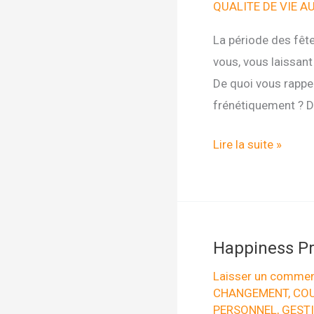
QUALITE DE VIE A
La période des fête
vous, vous laissant
De quoi vous rappel
frénétiquement ? De
Happiness
Lire la suite »
Project
#4
Offrez
un
Happiness Pro
cadeau
!
Laisser un commen
CHANGEMENT
,
COU
PERSONNEL
,
GEST