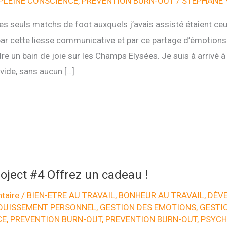
PLEINE CONSCIENCE
,
PREVENTION BURN-OUT
/
STÉPHANE 
 les seuls matchs de foot auxquels j’avais assisté étaient ce
r cette liesse communicative et par ce partage d’émotions p
dre un bain de joie sur les Champs Elysées. Je suis à arrivé 
vide, sans aucun […]
oject #4 Offrez un cadeau !
taire
/
BIEN-ETRE AU TRAVAIL
,
BONHEUR AU TRAVAIL
,
DÉV
OUISSEMENT PERSONNEL
,
GESTION DES EMOTIONS
,
GESTI
CE
,
PREVENTION BURN-OUT
,
PREVENTION BURN-OUT
,
PSYCH