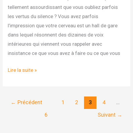
tellement assourdissant que vous oubliez parfois
les vertus du silence ? Vous avez parfois
l’impression que votre cerveau est un hall de gare
dans lequel résonnent des dizaines de voix
intérieures qui viennent vous rappeler avec
insistance ce que vous avez à faire ou ce que vous
DEFI
Lire la suite »
N°8
DU
DIGITAL
←
Précédent
1
2
3
4
…
DETOX
6
Suivant
→
CHALLENGE