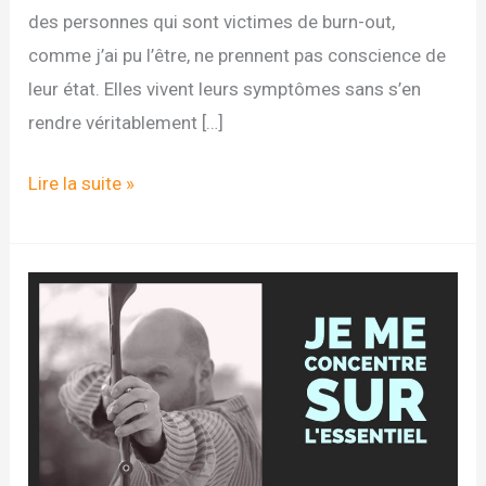
des personnes qui sont victimes de burn-out,
comme j’ai pu l’être, ne prennent pas conscience de
leur état. Elles vivent leurs symptômes sans s’en
rendre véritablement […]
Le
Lire la suite »
burn-
out
n’est
pas
une
fatalité
!