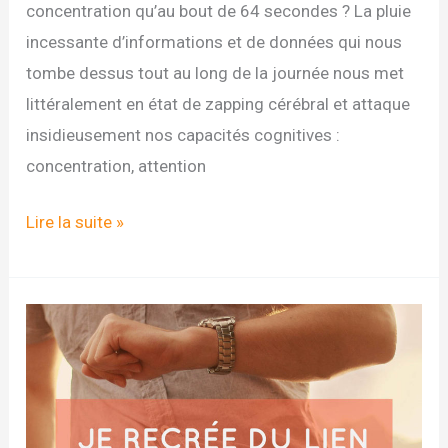
concentration qu’au bout de 64 secondes ? La pluie
incessante d’informations et de données qui nous
tombe dessus tout au long de la journée nous met
littéralement en état de zapping cérébral et attaque
insidieusement nos capacités cognitives :
concentration, attention
DEFI
Lire la suite »
N°10
DU
DIGITAL
DETOX
CHALLENGE