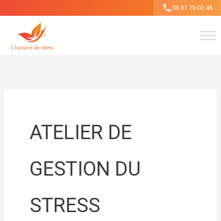
Aller
06 31 76 02 46
au
contenu
ATELIER DE
GESTION DU
STRESS