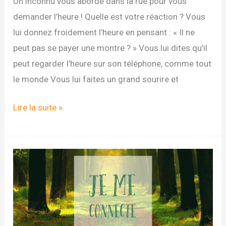
Un inconnu vous aborde dans la rue pour vous
demander l’heure ! Quelle est votre réaction ? Vous
lui donnez froidement l’heure en pensant : « Il ne
peut pas se payer une montre ? » Vous lui dites qu’il
peut regarder l’heure sur son téléphone, comme tout
le monde Vous lui faites un grand sourire et
DEFI
Lire la suite »
N°9
DU
DIGITAL
DETOX
CHALLENGE