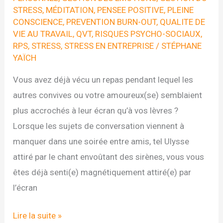
STRESS
,
MÉDITATION
,
PENSEE POSITIVE
,
PLEINE
CONSCIENCE
,
PREVENTION BURN-OUT
,
QUALITE DE
VIE AU TRAVAIL
,
QVT
,
RISQUES PSYCHO-SOCIAUX
,
RPS
,
STRESS
,
STRESS EN ENTREPRISE
/
STÉPHANE
YAÏCH
Vous avez déjà vécu un repas pendant lequel les
autres convives ou votre amoureux(se) semblaient
plus accrochés à leur écran qu’à vos lèvres ?
Lorsque les sujets de conversation viennent à
manquer dans une soirée entre amis, tel Ulysse
attiré par le chant envoûtant des sirènes, vous vous
êtes déjà senti(e) magnétiquement attiré(e) par
l’écran
DEFI
Lire la suite »