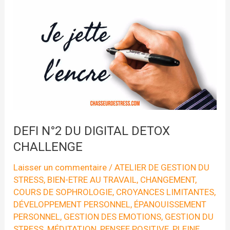
DIGITAL
DETOX
CHALLENGE
DEFI N°2 DU DIGITAL DETOX
CHALLENGE
Laisser un commentaire
/
ATELIER DE GESTION DU
STRESS
,
BIEN-ETRE AU TRAVAIL
,
CHANGEMENT
,
COURS DE SOPHROLOGIE
,
CROYANCES LIMITANTES
,
DÉVELOPPEMENT PERSONNEL
,
ÉPANOUISSEMENT
PERSONNEL
,
GESTION DES EMOTIONS
,
GESTION DU
STRESS
,
MÉDITATION
,
PENSEE POSITIVE
,
PLEINE