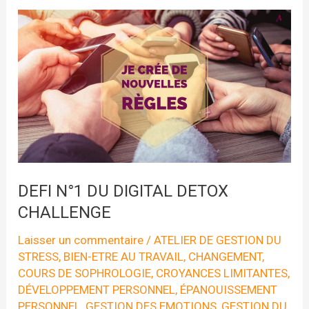
DIGITAL
DETOX
CHALLENGE
DEFI N°1 DU DIGITAL DETOX
CHALLENGE
Laisser un commentaire
/
ATELIER DE GESTION DU
STRESS
,
BIEN-ETRE AU TRAVAIL
,
CHANGEMENT
,
COURS DE SOPHROLOGIE
,
CROYANCES LIMITANTES
,
DÉVELOPPEMENT PERSONNEL
,
ÉPANOUISSEMENT
PERSONNEL
,
GESTION DES EMOTIONS
,
GESTION DU