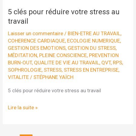
radio
mentale
5 clés pour réduire votre stress au
pour
travail
réduire
Laisser un commentaire
/
BIEN-ETRE AU TRAVAIL
,
votre
COHERENCE CARDIAQUE
,
ECOLOGIE NUMERIQUE
,
GESTION DES EMOTIONS
,
GESTION DU STRESS
,
niveau
MÉDITATION
,
PLEINE CONSCIENCE
,
PREVENTION
de
BURN-OUT
,
QUALITE DE VIE AU TRAVAIL
,
QVT
,
RPS
,
stress
SOPHROLOGIE
,
STRESS
,
STRESS EN ENTREPRISE
,
VITALITE
/
STÉPHANE YAÏCH
5 clés pour réduire votre stress au travail
5
Lire la suite »
clés
pour
réduire