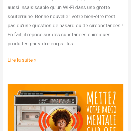
aussi insaisissable qu’un Wi-Fi dans une grotte
souterraine. Bonne nouvelle : votre bien-être n’est
pas qu’une question de hasard ou de circonstances !
En fait, il repose sur des substances chimiques
produites par votre corps : les
Comment
Lire la suite »
stimuler
les
hormones
du
bonheur ?