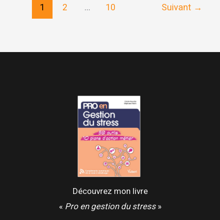
1
2
…
10
Suivant
→
votre
stress
au
travail
Découvrez mon livre
«
Pro en gestion du stress
»