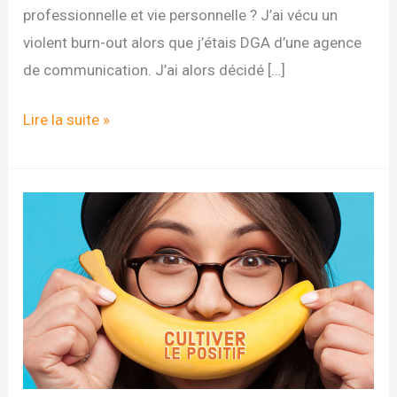
professionnelle et vie personnelle ? J’ai vécu un
violent burn-out alors que j’étais DGA d’une agence
de communication. J’ai alors décidé […]
Interview
Lire la suite »
de
Stéphane
Yaïch
–
Mag
QVT