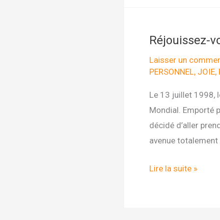
DE
LA
Réjouissez-vo
BANANE
!
Laisser un commen
PERSONNEL
,
JOIE
,
Le 13 juillet 1998,
Mondial. Emporté pa
décidé d’aller pren
avenue totalement 
Réjouissez-
Lire la suite »
vous
!