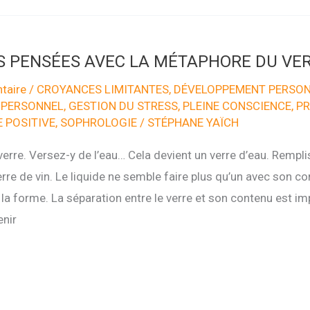
S PENSÉES AVEC LA MÉTAPHORE DU VER
taire
/
CROYANCES LIMITANTES
,
DÉVELOPPEMENT PERSO
 PERSONNEL
,
GESTION DU STRESS
,
PLEINE CONSCIENCE
,
PR
 POSITIVE
,
SOPHROLOGIE
/
STÉPHANE YAÏCH
rre. Versez-y de l’eau… Cela devient un verre d’eau. Remplis
re de vin. Le liquide ne semble faire plus qu’un avec son con
a forme. La séparation entre le verre et son contenu est imp
enir