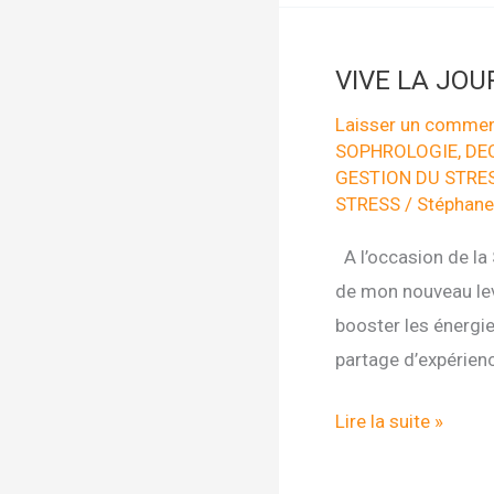
AVEC
LA
VIVE LA JOU
MÉTAPHORE
DU
Laisser un commen
SOPHROLOGIE
,
DE
VERRE
GESTION DU STRE
D’EAU
STRESS
/
Stéphane
A l’occasion de la 
de mon nouveau levi
booster les énergie
partage d’expérienc
VIVE
Lire la suite »
LA
JOURNEE