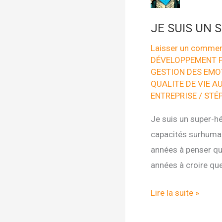
JE SUIS UN 
Laisser un commen
DÉVELOPPEMENT 
GESTION DES EMO
QUALITE DE VIE A
ENTREPRISE
/
STÉ
Je suis un super-hé
capacités surhumain
années à penser qu
années à croire que
JE
Lire la suite »
SUIS