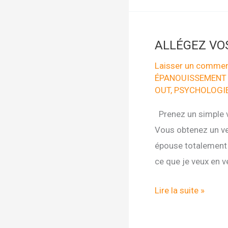
UN
SUPER-
HEROS
ALLÉGEZ VO
Laisser un commen
ÉPANOUISSEMENT
OUT
,
PSYCHOLOGIE
Prenez un simple ve
Vous obtenez un ver
épouse totalement l
ce que je veux en v
ALLÉGEZ
Lire la suite »
VOS
PENSÉES