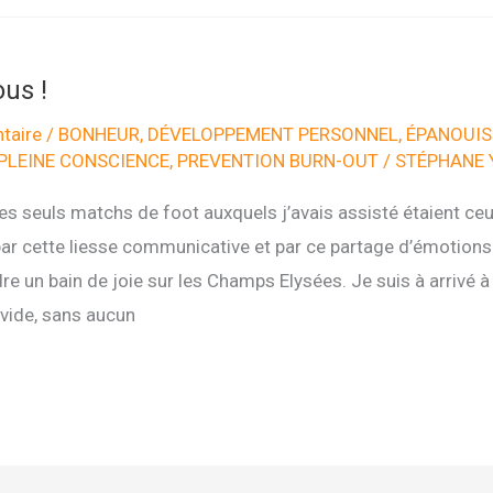
us !
taire
/
BONHEUR
,
DÉVELOPPEMENT PERSONNEL
,
ÉPANOUI
PLEINE CONSCIENCE
,
PREVENTION BURN-OUT
/
STÉPHANE 
 les seuls matchs de foot auxquels j’avais assisté étaient ce
r cette liesse communicative et par ce partage d’émotions p
dre un bain de joie sur les Champs Elysées. Je suis à arrivé 
vide, sans aucun