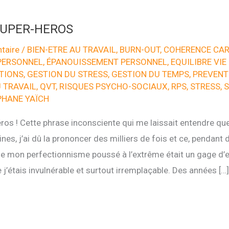
SUPER-HEROS
taire
/
BIEN-ETRE AU TRAVAIL
,
BURN-OUT
,
COHERENCE CA
PERSONNEL
,
ÉPANOUISSEMENT PERSONNEL
,
EQUILIBRE VIE
TIONS
,
GESTION DU STRESS
,
GESTION DU TEMPS
,
PREVENT
U TRAVAIL
,
QVT
,
RISQUES PSYCHO-SOCIAUX
,
RPS
,
STRESS
,
S
PHANE YAÏCH
ros ! Cette phrase inconsciente qui me laissait entendre que
es, j’ai dû la prononcer des milliers de fois et ce, pendant
e mon perfectionnisme poussé à l’extrême était un gage d’e
 j’étais invulnérable et surtout irremplaçable. Des années […]