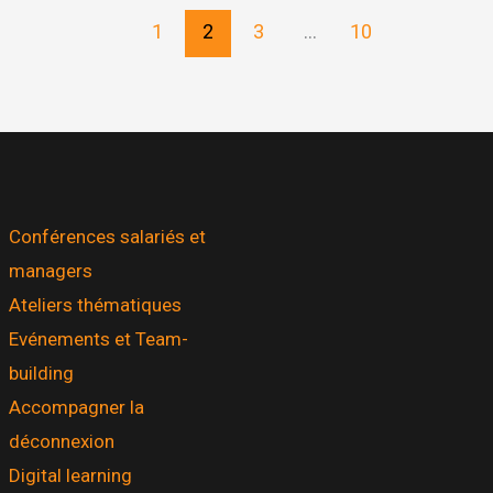
1
2
3
…
10
Conférences salariés et
managers
Ateliers thématiques
Evénements et Team-
building
Accompagner la
déconnexion
Digital learning