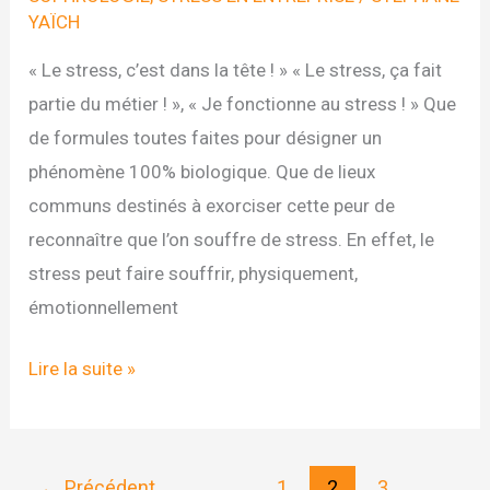
YAÏCH
« Le stress, c’est dans la tête ! » « Le stress, ça fait
partie du métier ! », « Je fonctionne au stress ! » Que
de formules toutes faites pour désigner un
phénomène 100% biologique. Que de lieux
communs destinés à exorciser cette peur de
reconnaître que l’on souffre de stress. En effet, le
stress peut faire souffrir, physiquement,
émotionnellement
Comment
Lire la suite »
acquérir
des
super-
←
Précédent
1
2
3