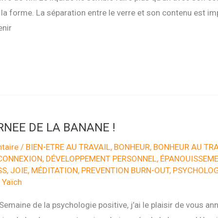
a forme. La séparation entre le verre et son contenu est imp
enir
RNEE DE LA BANANE !
taire
/
BIEN-ETRE AU TRAVAIL
,
BONHEUR
,
BONHEUR AU TRA
CONNEXION
,
DÉVELOPPEMENT PERSONNEL
,
ÉPANOUISSEME
SS
,
JOIE
,
MÉDITATION
,
PREVENTION BURN-OUT
,
PSYCHOLOGI
 Yaïch
Semaine de la psychologie positive, j’ai le plaisir de vous a