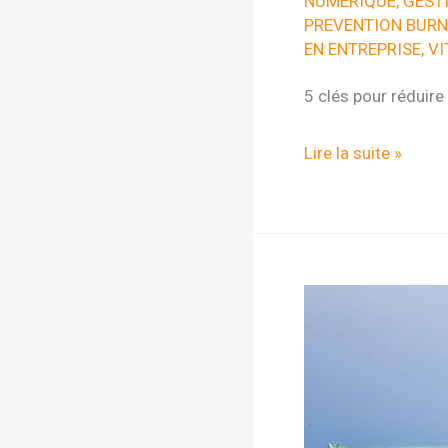
NUMERIQUE
,
GEST
PREVENTION BURN
EN ENTREPRISE
,
VI
5 clés pour réduire 
5
Lire la suite »
clés
pour
réduire
votre
stress
au
travail