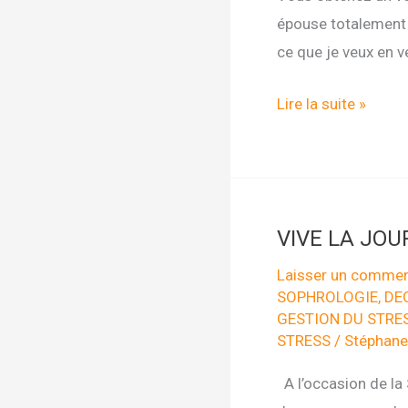
épouse totalement l
ce que je veux en v
ALLÉGEZ
Lire la suite »
VOS
PENSÉES
AVEC
LA
VIVE LA JOU
MÉTAPHORE
DU
Laisser un commen
SOPHROLOGIE
,
DE
VERRE
GESTION DU STRE
D’EAU
STRESS
/
Stéphane
A l’occasion de la 