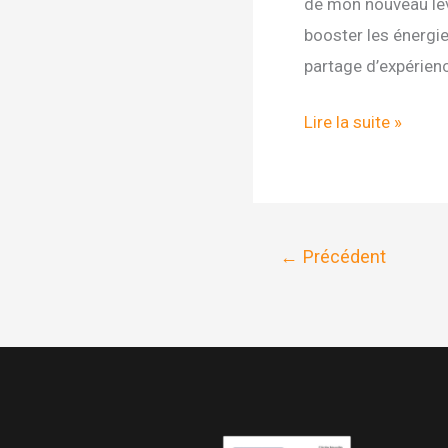
de mon nouveau levi
booster les énergie
partage d’expérienc
VIVE
Lire la suite »
LA
JOURNEE
DE
LA
←
Précédent
BANANE
!