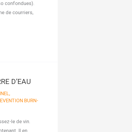
rso confondues).
e de courriers,
RE D’EAU
NNEL
,
EVENTION BURN-
sez-le de vin.
tenant. Il en