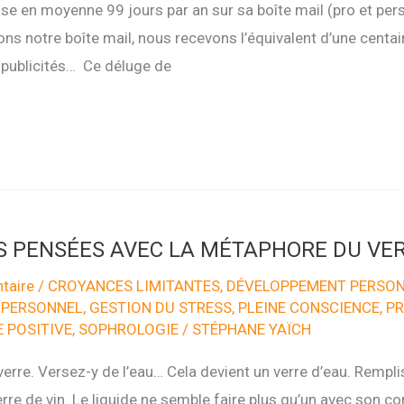
sse en moyenne 99 jours par an sur sa boîte mail (pro et pe
s notre boîte mail, nous recevons l’équivalent d’une centain
 publicités… Ce déluge de
S PENSÉES AVEC LA MÉTAPHORE DU VER
taire
/
CROYANCES LIMITANTES
,
DÉVELOPPEMENT PERSO
 PERSONNEL
,
GESTION DU STRESS
,
PLEINE CONSCIENCE
,
PR
 POSITIVE
,
SOPHROLOGIE
/
STÉPHANE YAÏCH
rre. Versez-y de l’eau… Cela devient un verre d’eau. Remplis
re de vin. Le liquide ne semble faire plus qu’un avec son con