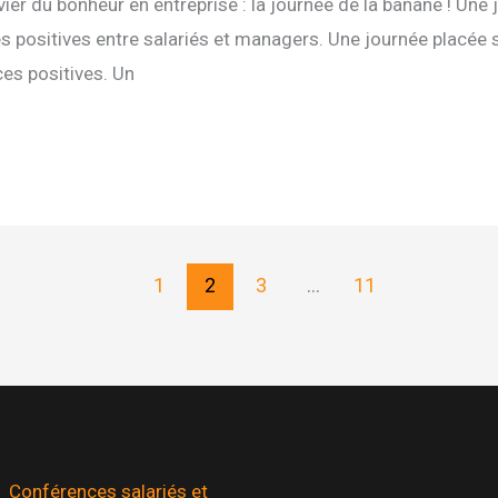
er du bonheur en entreprise : la journée de la banane ! Une 
s positives entre salariés et managers. Une journée placée 
es positives. Un
1
2
3
…
11
Conférences salariés et