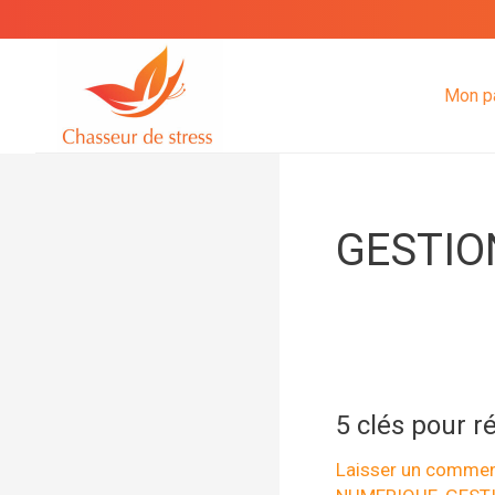
Aller
au
contenu
Mon p
GESTIO
5 clés pour ré
Laisser un commen