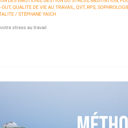
ION DES EMOTIONS
,
GESTION DU STRESS
,
MÉDITATION
,
PLE
-OUT
,
QUALITE DE VIE AU TRAVAIL
,
QVT
,
RPS
,
SOPHROLOGI
TALITE
/
STÉPHANE YAÏCH
votre stress au travail