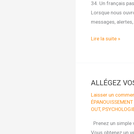
34. Un français pa
Lorsque nous ouvron
messages, alertes,
APPRIVOISEZ
Lire la suite »
VOTRE
BOÎTE
MAIL
AVEC
ALLÉGEZ VO
LA
METHODE
Laisser un commen
ÉPANOUISSEMENT
Z.E.N
OUT
,
PSYCHOLOGIE
Prenez un simple ve
Vous obtenez un ver