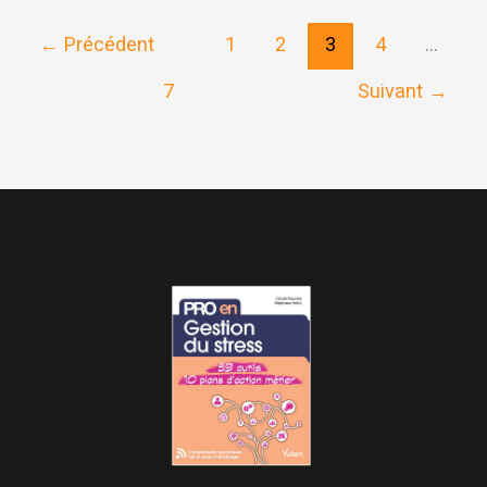
DIGITAL
←
Précédent
1
2
3
4
…
DETOX
7
Suivant
→
CHALLENGE