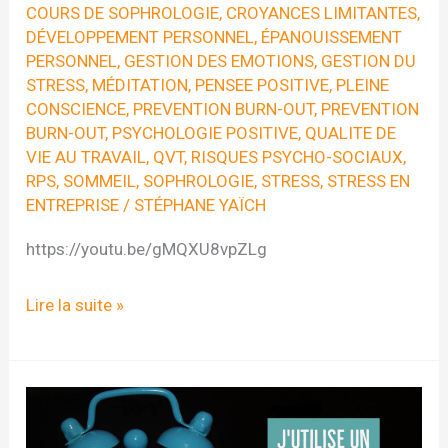
COURS DE SOPHROLOGIE
,
CROYANCES LIMITANTES
,
DÉVELOPPEMENT PERSONNEL
,
ÉPANOUISSEMENT
PERSONNEL
,
GESTION DES EMOTIONS
,
GESTION DU
STRESS
,
MÉDITATION
,
PENSEE POSITIVE
,
PLEINE
CONSCIENCE
,
PREVENTION BURN-OUT
,
PREVENTION
BURN-OUT
,
PSYCHOLOGIE POSITIVE
,
QUALITE DE
VIE AU TRAVAIL
,
QVT
,
RISQUES PSYCHO-SOCIAUX
,
RPS
,
SOMMEIL
,
SOPHROLOGIE
,
STRESS
,
STRESS EN
ENTREPRISE
/
STÉPHANE YAÏCH
https://youtu.be/gMQXU8vpZLg
Conférence
Lire la suite »
« La
chasse
au
stress