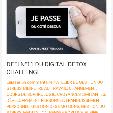
DIGITAL
DETOX
CHALLENGE
DEFI N°11 DU DIGITAL DETOX
CHALLENGE
Laisser un commentaire
/
ATELIER DE GESTION DU
STRESS
,
BIEN-ETRE AU TRAVAIL
,
CHANGEMENT
,
COURS DE SOPHROLOGIE
,
CROYANCES LIMITANTES
,
DÉVELOPPEMENT PERSONNEL
,
ÉPANOUISSEMENT
PERSONNEL
,
GESTION DES EMOTIONS
,
GESTION DU
STRESS
,
MÉDITATION
,
PENSEE POSITIVE
,
PLEINE