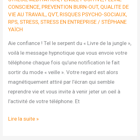
CONSCIENCE
,
PREVENTION BURN-OUT
,
QUALITE DE
VIE AU TRAVAIL
,
QVT
,
RISQUES PSYCHO-SOCIAUX
,
RPS
,
STRESS
,
STRESS EN ENTREPRISE
/
STÉPHANE
YAÏCH
Aie confiance ! Tel le serpent du « Livre de la jungle »,
voilà le message hypnotique que vous envoie votre
téléphone chaque fois qu’une notification le fait
sortir du mode « veille ». Votre regard est alors
magnétiquement attiré par l’écran qui semble
reprendre vie et vous invite à venir jeter un oeil à
l’activité de votre téléphone. Et
DEFI
Lire la suite »
N°11
DU