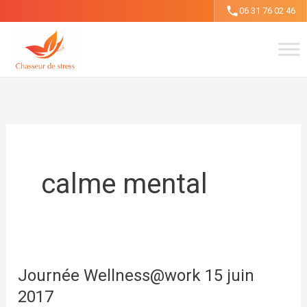
Aller
06 31 76 02 46
au
contenu
calme mental
Journée Wellness@work 15 juin
2017