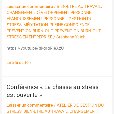
Laisser un commentaire
/
BIEN-ETRE AU TRAVAIL
,
CHANGEMENT
,
DÉVELOPPEMENT PERSONNEL
,
ÉPANOUISSEMENT PERSONNEL
,
GESTION DU
STRESS
,
MÉDITATION
,
PLEINE CONSCIENCE
,
PREVENTION BURN-OUT
,
PREVENTION BURN-OUT
,
STRESS EN ENTREPRISE
/
Stéphane Yaïch
https://youtu.be/dkqrgRIeXzU
Journée
Lire la suite »
Wellness@work
15
juin
Conférence « La chasse au stress
2017
est ouverte »
Laisser un commentaire
/
ATELIER DE GESTION DU
STRESS
,
BIEN-ETRE AU TRAVAIL
,
CHANGEMENT
,