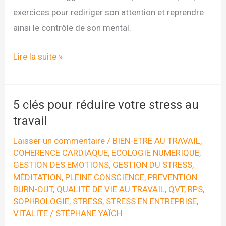
exercices pour rediriger son attention et reprendre
ainsi le contrôle de son mental.
Éteignez
Lire la suite »
votre
radio
mentale
5 clés pour réduire votre stress au
pour
travail
réduire
Laisser un commentaire
/
BIEN-ETRE AU TRAVAIL
,
votre
COHERENCE CARDIAQUE
,
ECOLOGIE NUMERIQUE
,
GESTION DES EMOTIONS
,
GESTION DU STRESS
,
niveau
MÉDITATION
,
PLEINE CONSCIENCE
,
PREVENTION
de
BURN-OUT
,
QUALITE DE VIE AU TRAVAIL
,
QVT
,
RPS
,
stress
SOPHROLOGIE
,
STRESS
,
STRESS EN ENTREPRISE
,
VITALITE
/
STÉPHANE YAÏCH