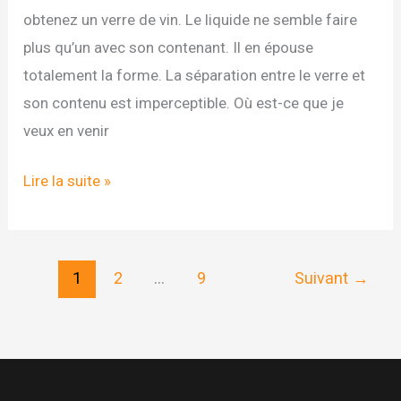
obtenez un verre de vin. Le liquide ne semble faire
plus qu’un avec son contenant. Il en épouse
totalement la forme. La séparation entre le verre et
son contenu est imperceptible. Où est-ce que je
veux en venir
ALLÉGEZ
Lire la suite »
VOS
PENSÉES
AVEC
1
2
…
9
Suivant
→
LA
MÉTAPHORE
DU
VERRE