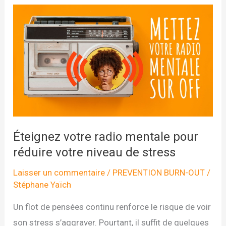
hormones
du
bonheur ?
Éteignez votre radio mentale pour
réduire votre niveau de stress
Laisser un commentaire
/
PREVENTION BURN-OUT
/
Stéphane Yaïch
Un flot de pensées continu renforce le risque de voir
son stress s’aggraver. Pourtant, il suffit de quelques