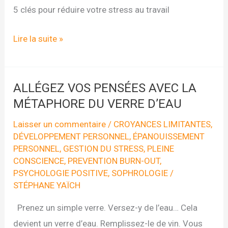
5 clés pour réduire votre stress au travail
5
Lire la suite »
clés
pour
réduire
ALLÉGEZ VOS PENSÉES AVEC LA
votre
MÉTAPHORE DU VERRE D’EAU
stress
Laisser un commentaire
/
CROYANCES LIMITANTES
,
au
DÉVELOPPEMENT PERSONNEL
,
ÉPANOUISSEMENT
PERSONNEL
,
GESTION DU STRESS
,
PLEINE
travail
CONSCIENCE
,
PREVENTION BURN-OUT
,
PSYCHOLOGIE POSITIVE
,
SOPHROLOGIE
/
STÉPHANE YAÏCH
Prenez un simple verre. Versez-y de l’eau… Cela
devient un verre d’eau. Remplissez-le de vin. Vous